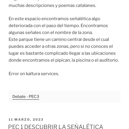
muchas descripciones y poemas catalanes.
En este espacio encontramos señalética algo
deteriorada con el paso del tiempo. Encontramos
algunas señales con el nombre de la zona.
Este parque tiene un camino central desde el cual
puedes acceder a otras zonas, pero si no conoces el
lugar es bastante complicado llegar a las ubicaciones
donde encontramos el pipican, la piscina o el auditorio.
Error on kaltura services.
Debate - PEC3
PUBLICADO
11 MARZO, 2023
EL
PEC 1 DESCUBRIR LA SEÑALÉTICA