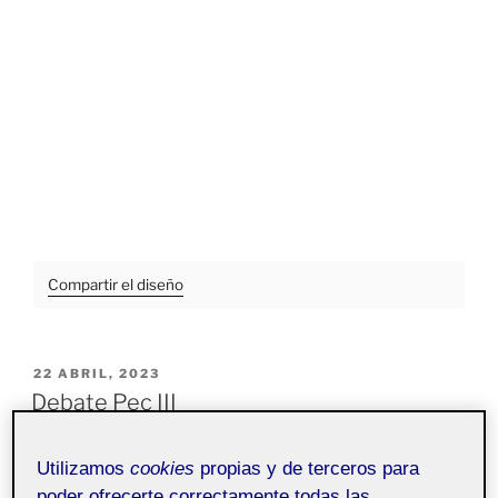
Compartir el diseño
PUBLICADO
22 ABRIL, 2023
EL
Debate Pec III
Utilizamos
cookies
propias y de terceros para
Proyecto III.
Pública
poder ofrecerte correctamente todas las