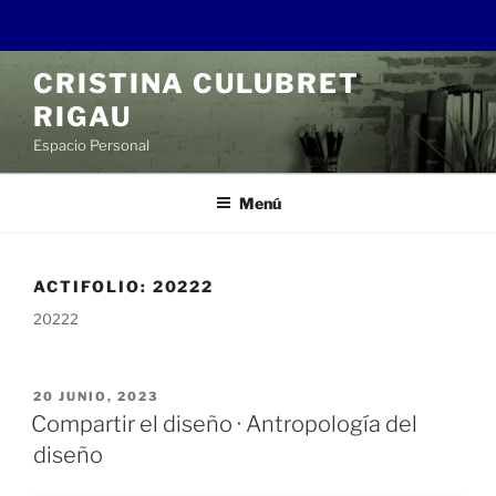
Saltar
CRISTINA CULUBRET
al
RIGAU
contenido
Espacio Personal
Menú
ACTIFOLIO:
20222
20222
PUBLICADO
20 JUNIO, 2023
EL
Compartir el diseño · Antropología del
diseño