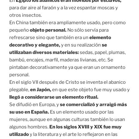
En
Egipto los abanicos eran movidos por esclavos,
para dar aire al faraón y a la vez espantar moscas y
otros insectos. ⁣
En China también era ampliamente usado, pero como
pequeño
objeto personal.
No sólo servía para
refrescarse sino que también era un
elemento
decorativo y elegante,
y en su realización
se
utilizaban diversos materiales:
sedas, papel, plumas,
bambú, encajes, marfil, maderas livianas, etc. Se
pintaban decorativamente ya que eran un ornamento
personal. ⁣
En el siglo VII después de Cristo se inventa el abanico
plegable,
en Japón,
en que este objeto fue muy usado y
llegó a considerarse un elemento ritual.⁣
Se difudió en Europa, y
se comercializó y arraigó más
su uso en España.
Es un elemento usado por las
mujeres, aunque en algunas culturas también lo usan
algunos hombres.
En los siglos XVIII y XIX fue muy
utilizado
y la literatura y el arte lo reflejaron en las