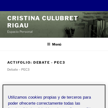
Saltar
CRISTINA CULUBRET
al
RIGAU
contenido
Espacio Personal
Menú
ACTIFOLIO:
DEBATE - PEC3
Debate – PEC3
PUBLICADO
22 ABRIL, 2023
EL
Debate Pec III
Utilizamos
cookies
propias y de terceros para
poder ofrecerte correctamente todas las