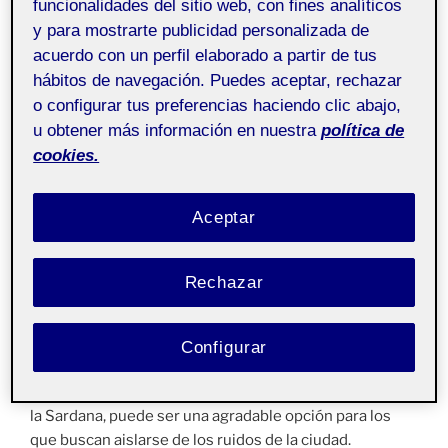
Proyecto III.
Pública
funcionalidades del sitio web, con fines analíticos
Señalética y Digital
y para mostrarte publicidad personalizada de
Signage aula 3
acuerdo con un perfil elaborado a partir de tus
hábitos de navegación. Puedes aceptar, rechazar
o configurar tus preferencias haciendo clic abajo,
Hola compañeros! A continuación os dejo el vídeo de
u obtener más información en nuestra
política de
mi lugar escogido para la propuesta de señaletica.
cookies.
El lugar escogido es el Parque de la Devesa, ubicado en
el centro de Gerona, Cataluña. Este parque urbano es
Aceptar
de los más grandes de Cataluña. Con más de 2.500
árboles centenarios. Cuenta con largas hileras de
plataneros que llenan las 40 hectáreas del parque.
Rechazar
Su distribución origina varias avenidas y paseos
naturales en la confluencia de los ríos Ter, Güell y
Onyar, al oeste del casco histórico de la ciudad.
Configurar
Caminar por el paseo central del parque, el Passeig de
la Sardana, puede ser una agradable opción para los
que buscan aislarse de los ruidos de la ciudad.