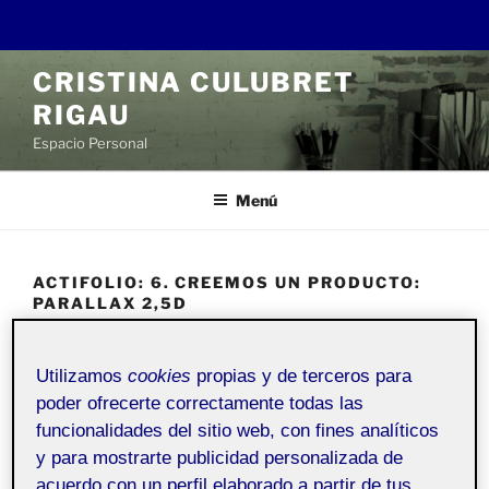
Saltar
CRISTINA CULUBRET
al
RIGAU
contenido
Espacio Personal
Menú
ACTIFOLIO:
6. CREEMOS UN PRODUCTO:
PARALLAX 2,5D
6. Creemos un producto: Parallax 2,5D
Utilizamos
cookies
propias y de terceros para
poder ofrecerte correctamente todas las
PUBLICADO
29 MAYO, 2022
funcionalidades del sitio web, con fines analíticos
EL
Animación PEC 6
y para mostrarte publicidad personalizada de
acuerdo con un perfil elaborado a partir de tus